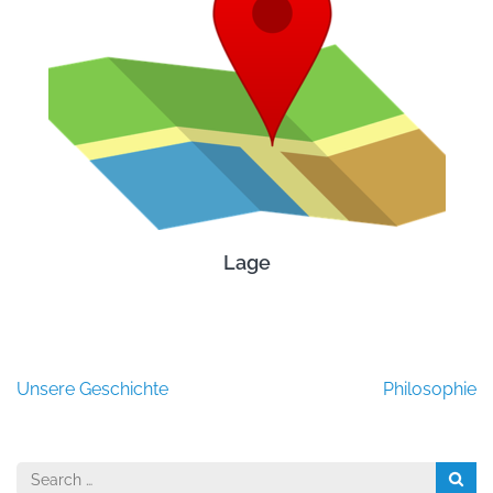
Lage
Beitragsnavigation
Unsere Geschichte
Philosophie
Search