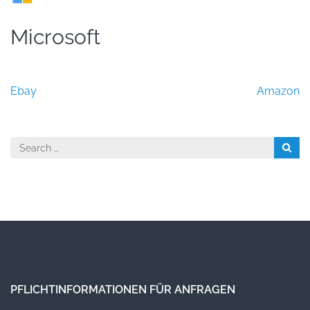
Microsoft
Beitragsnavigation
Ebay
Amazon
Search
for:
PFLICHTINFORMATIONEN FÜR ANFRAGEN